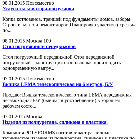
08.01.2015
Повсеместно
Услуги эксковатора-погрузчика
Копка котлованов, траншей под фундаменты домов, заборы.
Строительство и ремонт дорог. Планировка участков ( срезка-
по...
08.01.2015
Москва
100
Cтол погрузочный передвижной
Cтол погрузочный передвижной Стол передвижной
погрузочный – конструкция позволяющая производить
одновременную выгру...
07.01.2015
Повсеместно
Вышка LEMA телескопическая на 6 метров, Б/У
Продаю: Вышка телескопического типа LEMA передвижная
несамоходная Б/У (бывшая в употреблении) в хорошем
рабочем состо...
07.01.2015
Москва
Изделия из полиуретана, силикона и пластика.
Компания POLYFORMS изготавливает различные
технические изделия из полиуретана, силикона и пластика по