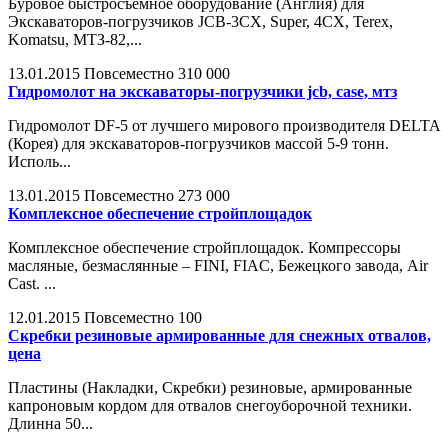
Буровое быстросъёмное оборудование (Англия) для
Экскаваторов-погрузчиков JCB-3CX, Super, 4CX, Terex,
Komatsu, МТЗ-82,...
13.01.2015
Повсеместно
310 000
Гидромолот на экскаваторы-погрузчики jcb, case, мтз
Гидромолот DF-5 от лучшего мирового производителя DELTA
(Корея) для экскаваторов-погрузчиков массой 5-9 тонн.
Исполь...
13.01.2015
Повсеместно
273 000
Комплексное обеспечение стройплощадок
Комплексное обеспечение стройплощадок. Компрессоры
масляные, безмаслянные – FINI, FIAC, Бежецкого завода, Air
Cast. ...
12.01.2015
Повсеместно
100
Скребки резиновые армированные для снежных отвалов,
цена
Пластины (Накладки, Скребки) резиновые, армированные
капроновым кордом для отвалов снегоуборочной техники.
Длинна 50...