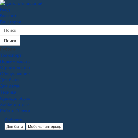
Вход
Блокнот
Ваш город
Поиск
Рубрики
Транспорт
Недвижимость
Строительство
Оборудование
Для быта
Для детей
Техника
Одежда, обувь
Хобби и отдых
Работа, Услуги
Добавить
Для быта
Мебель - интерьер